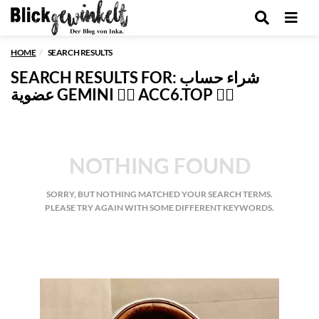
Men
HOME
SEARCH RESULTS
SEARCH RESULTS FOR: شراء حساب
عضوية GEMINI 👉🏿 ACC6.TOP 👈🏿
NOTHING FOUND
SORRY, BUT NOTHING MATCHED YOUR SEARCH TERMS.
PLEASE TRY AGAIN WITH SOME DIFFERENT KEYWORDS.