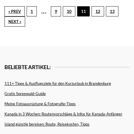
…
1
9
10
11
12
13
« PREV
NEXT »
BELIEBTE ARTIKEL:
111+ Tipps & Ausflugsziele für den Kurzurlaub in Brandenburg
Gratis Spreewald-Guide
Meine Fotoausrüstung & Fotografie-Tipps
Kanada in 3 Wochen: Routenvorschläge & Infos für Kanada-Anfänger
Island günstig bereisen: Route, Reisekosten, Tipps