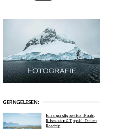
GERNGELESEN:
Island günstig bereisen: Route,
Reisekosten & Tipps für Deinen
Roadtrip