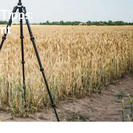
Tipps:
mt