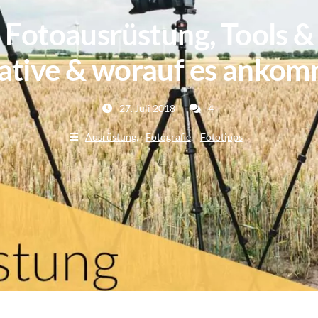
Fotoausrüstung, Tools & 
ative & worauf es ankom
27. Juli 2018
4
Ausrüstung
Fotografie
Fototipps