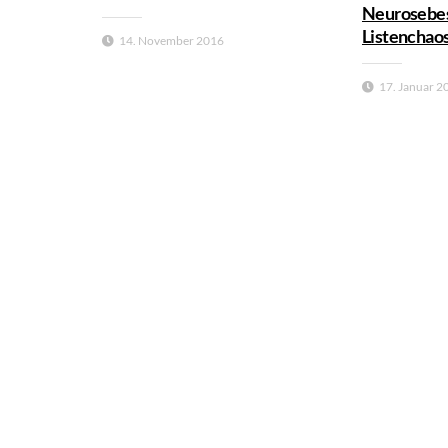
Neurosebes
Listenchao
14. November 2016
17. Januar 2