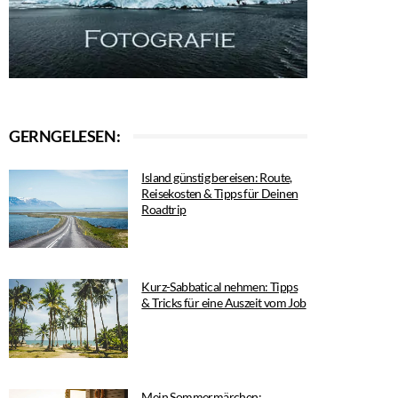
GERNGELESEN:
Island günstig bereisen: Route,
Reisekosten & Tipps für Deinen
Roadtrip
Kurz-Sabbatical nehmen: Tipps
& Tricks für eine Auszeit vom Job
Mein Sommermärchen: