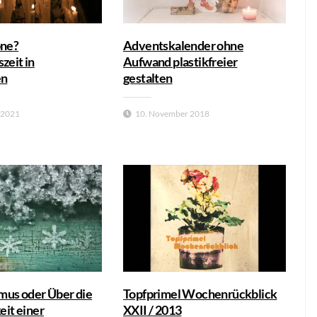
öne?
Adventskalender ohne
zeit in
Aufwand plastikfreier
en
gestalten
 2021
10. November 2018
mus oder Über die
Topfprimel Wochenrückblick
eit einer
XXII / 2013