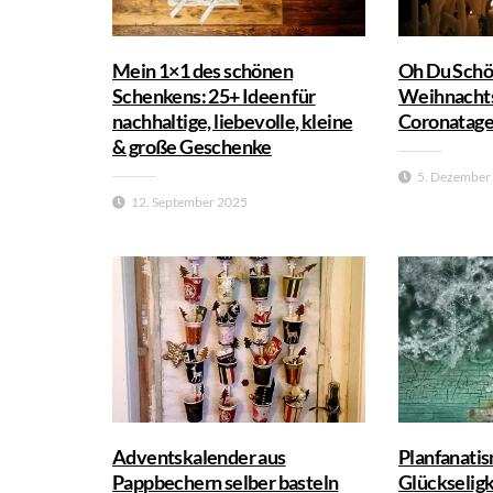
Mein 1×1 des schönen
Oh Du Sch
Schenkens: 25+ Ideen für
Weihnachts
nachhaltige, liebevolle, kleine
Coronatag
& große Geschenke
5. Dezember
12. September 2025
Adventskalender aus
Planfanatis
Pappbechern selber basteln
Glückseligk