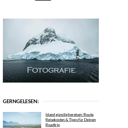
GERNGELESEN:
Island günstig bereisen: Route,
Reisekosten & Tipps für Deinen
Roadtrip