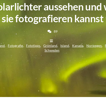
larlichter aussehen und
sie fotografieren kannst
89
and
Fotografie
Fototipps
Grönland
Island
Kanada
Norwegen
Schweden