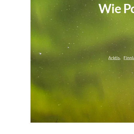
Wie Po
Arktis
Finnl