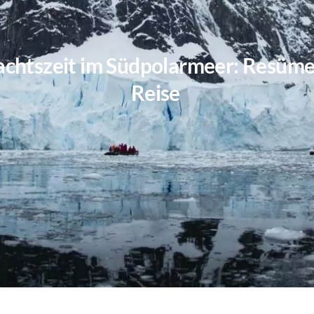
chtszeit im Südpolarmeer: Resüme
Reise