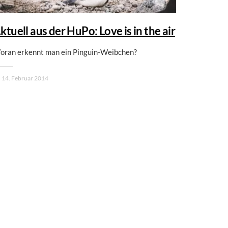
ktuell aus der HuPo: Love is in the air
oran erkennt man ein Pinguin-Weibchen?
14. Februar 2014