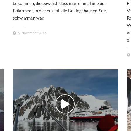
bekommen, die beweist, dass man einmal im Süd-
Fi
Polarmeer, in diesem Fall die Bellingshausen-See,
Vo
schwimmen war.
R
W
vo
6. November 2015
ei