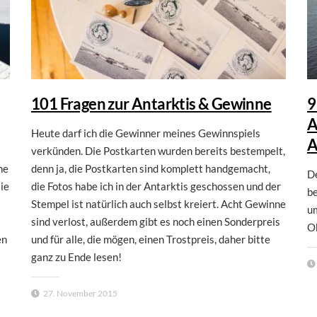
101 Fragen zur Antarktis & Gewinne
9
A
Heute darf ich die Gewinner meines Gewinnspiels
A
verkünden. Die Postkarten wurden bereits bestempelt,
ne
denn ja, die Postkarten sind komplett handgemacht,
D
ie
die Fotos habe ich in der Antarktis geschossen und der
be
Stempel ist natürlich auch selbst kreiert. Acht Gewinne
um
sind verlost, außerdem gibt es noch einen Sonderpreis
O
en
und für alle, die mögen, einen Trostpreis, daher bitte
ganz zu Ende lesen!
27. November 2015